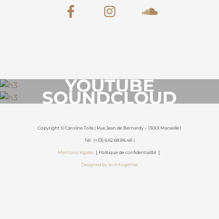
YOUTUBE
SOUNDCLOUD
Copyright © Caroline Tolla | Rue Jean de Bernardy – 13001 Marseille |
Tél : (+33) 6.62.68.86.48 |
Mentions légales
｜Politique de confidentialité ｜
Designed by komtogether
{{playListTitle}}