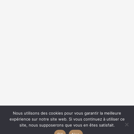
{{classes.skipBackward}}
{{classes.skipForward}}
{{this.mediaPlayer.getPlaybackRate()}}X
{{ currentTime }}
{{ totalTime }}
Nous utilisons des cookies pour vous garantir la meilleure
expérience sur notre site web. Si vous continuez à utiliser ce
{{getSVG(store.sr_icon_file)}}
site, nous supposerons que vous en êtes satisfait.
{{store.song_store_name}}