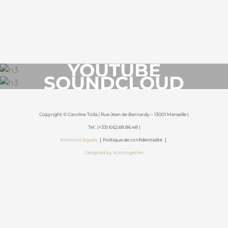
YOUTUBE
SOUNDCLOUD
Copyright © Caroline Tolla | Rue Jean de Bernardy – 13001 Marseille |
Tél : (+33) 6.62.68.86.48 |
Mentions légales
｜Politique de confidentialité ｜
Designed by komtogether
{{playListTitle}}