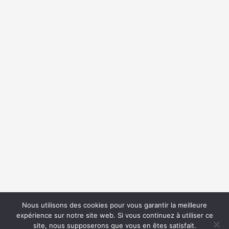
{{list.tracks[currentTrack].track_title}}
{{list.tracks[currentTrack].album_title}}
{{classes.skipBackward}}
Nous utilisons des cookies pour vous garantir la meilleure
expérience sur notre site web. Si vous continuez à utiliser ce
{{classes.skipForward}}
site, nous supposerons que vous en êtes satisfait.