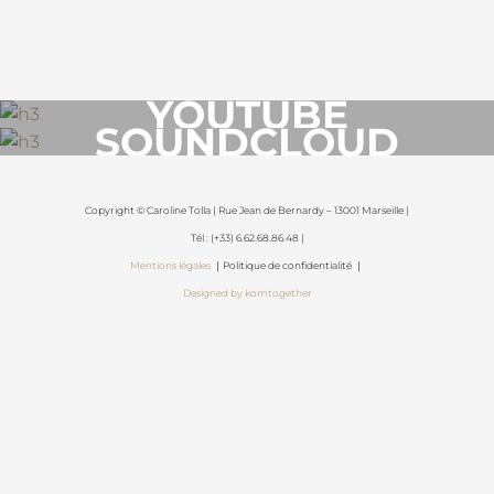
YOUTUBE
SOUNDCLOUD
Copyright © Caroline Tolla | Rue Jean de Bernardy – 13001 Marseille |
Tél : (+33) 6.62.68.86.48 |
Mentions légales
｜Politique de confidentialité ｜
Designed by komtogether
{{playListTitle}}