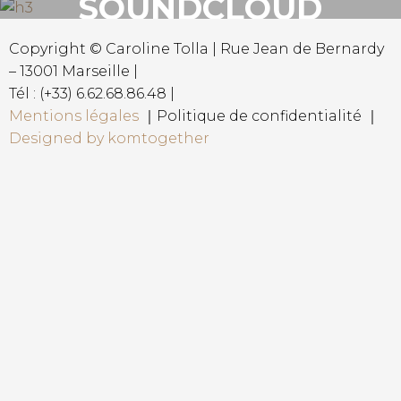
SOUNDCLOUD
Copyright © Caroline Tolla | Rue Jean de Bernardy
– 13001 Marseille |
Tél : (+33) 6.62.68.86.48 |
Mentions légales
｜Politique de confidentialité ｜
Designed by komtogether
{{playListTitle}}
pause
play
{{ index + 1 }}
{{ track.track_title }}
{{
track.album_title }}
{{ track.lenght }}
{{getSVG(store.sr_icon_file)}}
{{button.podcast_button_name}}