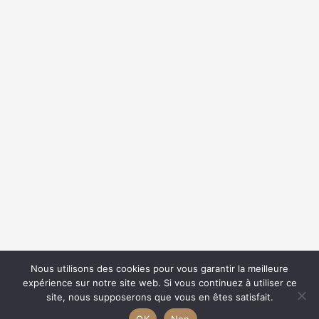
{{list.tracks[currentTrack].track_title}}
{{list.tracks[currentTrack].album_title}}
{{classes.skipBackward}}
{{classes.skipForward}}
Nous utilisons des cookies pour vous garantir la meilleure
expérience sur notre site web. Si vous continuez à utiliser ce
site, nous supposerons que vous en êtes satisfait.
OK
Non