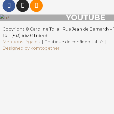
YOUTUBE
Copyright © Caroline Tolla | Rue Jean de Bernardy – 1
Tél : (+33) 6.62.68.86.48 |
Mentions légales
｜Politique de confidentialité ｜
Designed by komtogether
{{playListTitle}}
pause
play
{{ index + 1 }}
{{ track.track_title }}
{{ t
{{getSVG(store.sr_icon_file)}}
{{button.podcast_button_name}}