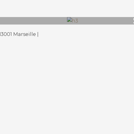
3001 Marseille |
rack.album_title }}
{{ track.lenght }}