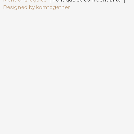
Designed by komtogether
{{playListTitle}}
pause
play
{{ index + 1 }}
{{ track.track_title }}
{{ track.album_titl
{{getSVG(store.sr_icon_file)}}
{{button.podcast_button_name}}