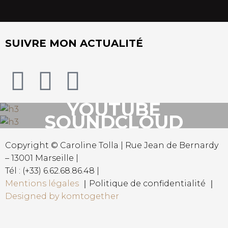
SUIVRE MON ACTUALITÉ
YOUTUBE
SOUNDCLOUD
Copyright © Caroline Tolla | Rue Jean de Bernardy
– 13001 Marseille |
Tél : (+33) 6.62.68.86.48 |
Mentions légales
｜Politique de confidentialité ｜
Designed by komtogether
{{playListTitle}}