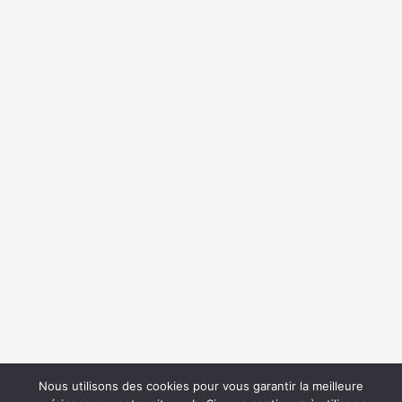
{{classes.skipBackward}}
{{classes.skipForward}}
{{this.mediaPlayer.getPlaybackRate()}}X
{{ currentTime }}
{{ totalTime }}
Nous utilisons des cookies pour vous garantir la meilleure