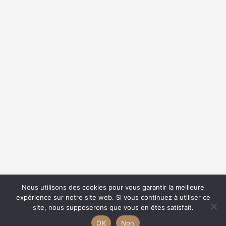
{{classes.skipForward}}
{{this.mediaPlayer.getPlaybackRate()}}X
{{ currentTime }}
{{ totalTime }}
Nous utilisons des cookies pour vous garantir la meilleure
expérience sur notre site web. Si vous continuez à utiliser ce
{{getSVG(store.sr_icon_file)}}
site, nous supposerons que vous en êtes satisfait.
{{store.song_store_name}}
{{store.podcast_button_name}}
OK
Non