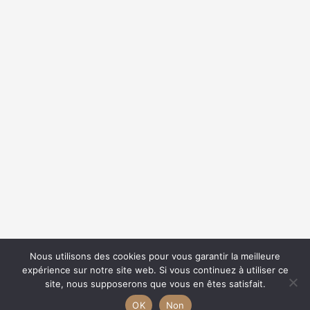
{{classes.skipForward}}
{{this.mediaPlayer.getPlaybackRate()}}X
{{ currentTime }}
{{ totalTime }}
Nous utilisons des cookies pour vous garantir la meilleure
expérience sur notre site web. Si vous continuez à utiliser ce
{{getSVG(store.sr_icon_file)}}
site, nous supposerons que vous en êtes satisfait.
{{store.song_store_name}}
{{store.podcast_button_name}}
OK
Non