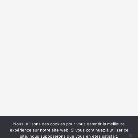
{{classes.skipBackward}}
{{classes.skipForward}}
{{this.mediaPlayer.getPlaybackRate()}}X
{{ currentTime }}
{{ totalTime }}
Nous utilisons des cookies pour vous garantir la meilleure
expérience sur notre site web. Si vous continuez à utiliser ce
{{getSVG(store.sr_icon_file)}}
site, nous supposerons que vous en êtes satisfait.