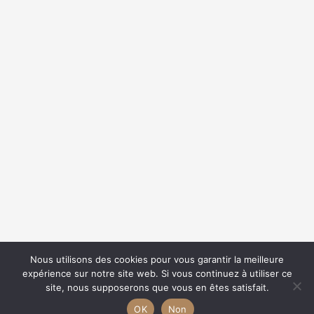
{{classes.skipForward}}
{{this.mediaPlayer.getPlaybackRate()}}X
{{ currentTime }}
{{ totalTime }}
Nous utilisons des cookies pour vous garantir la meilleure
expérience sur notre site web. Si vous continuez à utiliser ce
{{getSVG(store.sr_icon_file)}}
site, nous supposerons que vous en êtes satisfait.
{{store.song_store_name}}
{{store.podcast_button_name}}
OK
Non