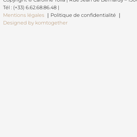
Tél : (+33) 6.62.68.86.48 |
Mentions légales
｜Politique de confidentialité ｜
Designed by komtogether
{{playListTitle}}
pause
play
{{ index + 1 }}
{{ track.track_title }}
{{ tra
{{getSVG(store.sr_icon_file)}}
{{button.podcast_button_name}}