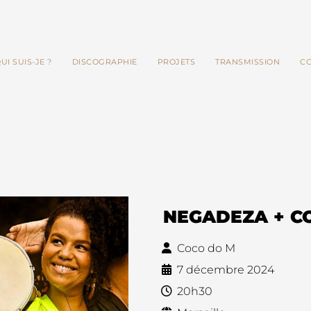
UI SUIS-JE ?
DISCOGRAPHIE
PROJETS
TRANSMISSION
C
NEGADEZA + C
Coco do M
7 décembre 2024
20h30