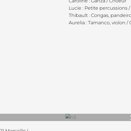
Caroline : Ganzá / Choeur
Lucie : Petite percussions
Thibault : Congas, pandeir
Aurelia : Tamanco, violon /
1 Marseille |